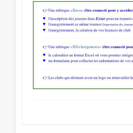
être connecté pour y accéde
👉 Une rubrique
«
Tutos
»
(
♥
l'inscription des joueurs dans
Extar
pour un tournoi 
♥
l'e
nregistrement ce même tournoi (
importation des joueurs 
♥
l'e
nregistrement, la création de vos licences de club
être connecté pou
👉 Une rubrique
«
Téléchargements
»
(
♥
le calendrier au format Excel où vous pourrez intégre
♥
un formulaire pour collecter les informations de vos 
👉 Les clubs qui désirent avoir un logo ou retravailler le