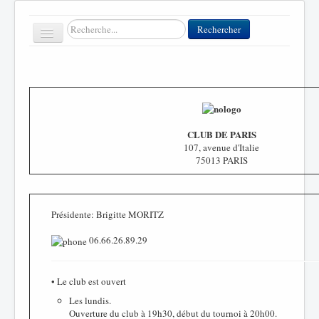
Rechercher
Rechercher
Toggle
Navigation
Accueil
Clubs
CLUB DE PARIS
107, avenue d'Italie
Contact
75013 PARIS
FFT
Divers
Présidente: Brigitte MORITZ
06.66.26.89.29
• Le club est ouvert
Les lundis.
Ouverture du club à 19h30, début du tournoi à 20h00.